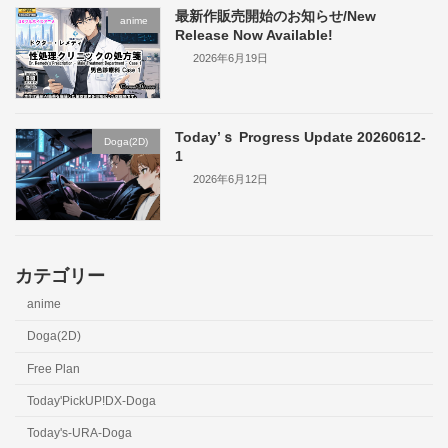
最新作販売開始のお知らせ/New
anime
Release Now Available!
2026年6月19日
Today’ｓ Progress Update 20260612-
Doga(2D)
1
2026年6月12日
カテゴリー
anime
Doga(2D)
Free Plan
Today'PickUP!DX-Doga
Today's-URA-Doga