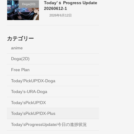
Today’ｓ Progress Update
Doga(2D)
20260612-1
2026年6月12日
カテゴリー
anime
Doga(2D)
Free Plan
Today'PickUP!DX-Doga
Today's-URA-Doga
Today'sPickUP!DX
Today'sPickUP!DX-Plus
Today'sProgressUpdate/今日の進捗状況