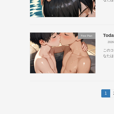
Toda
Free Plan
202
このコ
なたは
投
固
1
定
稿
ペ
ー
の