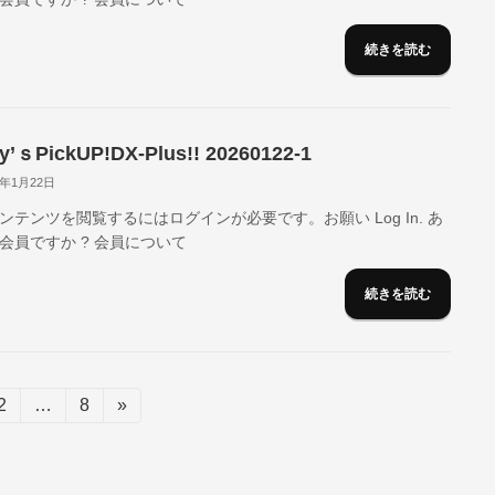
続きを読む
y’ｓPickUP!DX-Plus!! 20260122-1
6年1月22日
ンテンツを閲覧するにはログインが必要です。お願い Log In. あ
会員ですか ? 会員について
続きを読む
固
2
…
固
8
»
定
定
ペ
ペ
ー
ー