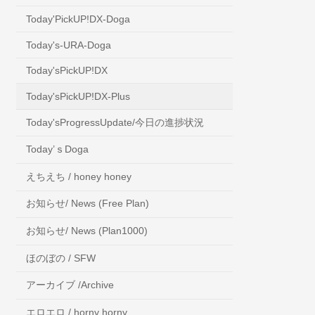
Today'PickUP!DX-Doga
Today's-URA-Doga
Today'sPickUP!DX
Today'sPickUP!DX-Plus
Today'sProgressUpdate/今日の進捗状況
Today’ｓDoga
えちえち / honey honey
お知らせ/ News (Free Plan)
お知らせ/ News (Plan1000)
ほのぼの / SFW
アーカイブ /Archive
エロエロ / horny horny