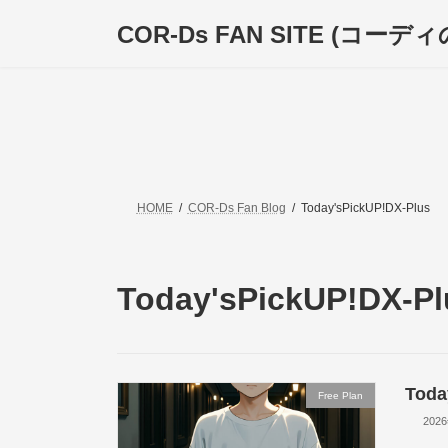
コ
ナ
COR-Ds FAN SITE (コー
ン
ビ
テ
ゲ
ン
ー
ツ
シ
へ
ョ
ス
ン
キ
に
ッ
移
プ
動
HOME
COR-Ds Fan Blog
Today'sPickUP!DX-Plus
Today'sPickUP!DX-Pl
Toda
Free Plan
202