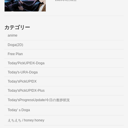
カテゴリー
anime
Doga(2D)
Free Plan
Today'PickUP!DX-Doga
Today's-URA-Doga
Today'sPickUP!DX
Today'sPickUP!DX-Plus
Today'sProgressUpdate/今日の進捗状況
Today’ｓDoga
えちえち / honey honey