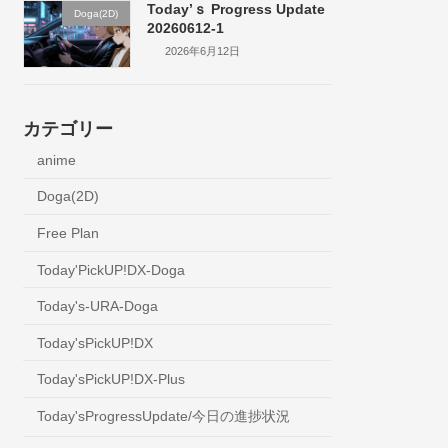
Today’ｓ Progress Update
Doga(2D)
20260612-1
2026年6月12日
カテゴリー
anime
Doga(2D)
Free Plan
Today'PickUP!DX-Doga
Today's-URA-Doga
Today'sPickUP!DX
Today'sPickUP!DX-Plus
Today'sProgressUpdate/今日の進捗状況