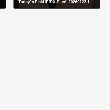
Today’ｓPickUP!DX-Plus!! 20260122-1
2026年1月22日