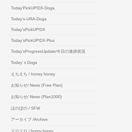
Today'PickUP!DX-Doga
Today's-URA-Doga
Today'sPickUP!DX
Today'sPickUP!DX-Plus
Today'sProgressUpdate/今日の進捗状況
Today’ｓDoga
えちえち / honey honey
お知らせ/ News (Free Plan)
お知らせ/ News (Plan1000)
ほのぼの / SFW
アーカイブ /Archive
エロエロ / horny horny