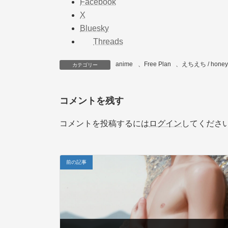
Facebook
X
Bluesky
Threads
anime
、
Free Plan
、
えちえち / honey
カテゴリー
コメントを残す
コメントを投稿するには
ログイン
してくださ
前の記事