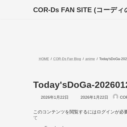
コ
ナ
COR-Ds FAN SITE (コー
ン
ビ
テ
ゲ
ン
ー
ツ
シ
へ
ョ
ス
ン
キ
に
ッ
移
プ
動
HOME
COR-Ds Fan Blog
anime
Today'sDoGa-202
Today'sDoGa-202601
最
2026年1月22日
2026年1月22日
CO
終
更
新
このコンテンツを閲覧するにはログインが必
日
て
時
: