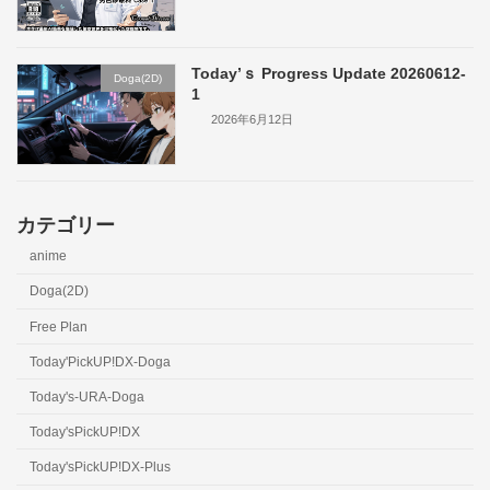
Today’ｓ Progress Update 20260612-
Doga(2D)
1
2026年6月12日
カテゴリー
anime
Doga(2D)
Free Plan
Today'PickUP!DX-Doga
Today's-URA-Doga
Today'sPickUP!DX
Today'sPickUP!DX-Plus