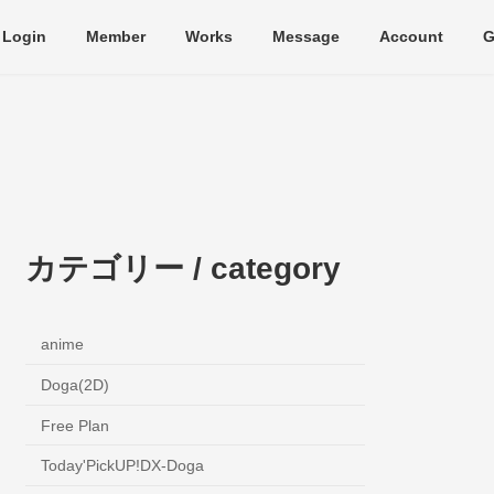
Login
Member
Works
Message
Account
G
カテゴリー / category
anime
Doga(2D)
Free Plan
Today'PickUP!DX-Doga