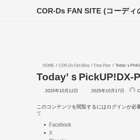
コ
ナ
COR-Ds FAN SITE (コー
ン
ビ
テ
ゲ
ン
ー
ツ
シ
へ
ョ
ス
ン
キ
に
ッ
移
プ
動
HOME
COR-Ds Fan Blog
Free Plan
Today’ｓPickU
Today’ｓPickUP!DX-Pl
最
2025年10月12日
2025年10月17日
C
終
更
新
このコンテンツを閲覧するにはログインが必
日
て
時
:
Facebook
X