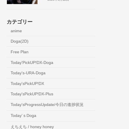
カテゴリー
anime
Doga(2D)
Free Plan
Today'PickUP!DX-Doga
Today's-URA-Doga
Today'sPickUP!DX
Today'sPickUP!DX-Plus
Today'sProgressUpdate/今日の進捗状況
Today’ｓDoga
えちえち / honey honey