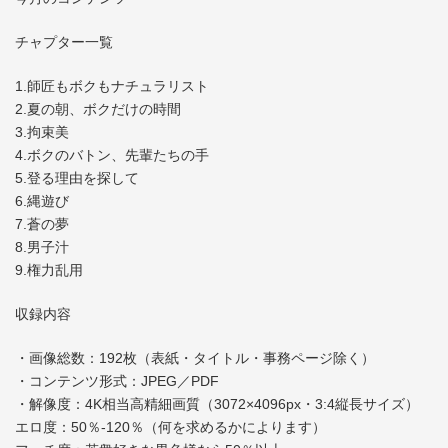
チャプター一覧
1.師匠もボクもナチュラリスト
2.夏の朝、ボクだけの時間
3.拘束美
4.ボクのバトン、先輩たちの手
5.登る理由を探して
6.縄遊び
7.蒼の夢
8.男子汁
9.権力乱用
収録内容
・画像総数：192枚（表紙・タイトル・事務ページ除く）
・コンテンツ形式：JPEG／PDF
・解像度：4K相当高精細画質（3072×4096px・3:4縦長サイズ）
エロ度：50％-120％（何を求めるかによります）