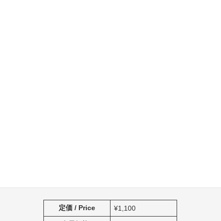
Monthly Today'sPickUP!DX September 2025 Issue
定価 / Price
¥1,100