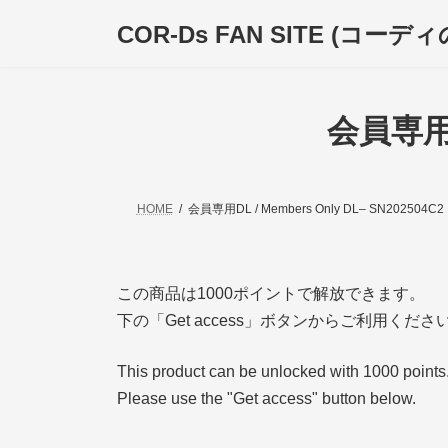
コ
ナ
COR-Ds FAN SITE (コー
ン
ビ
テ
ゲ
ン
ー
ツ
シ
へ
ョ
会員専用DL
ス
ン
キ
に
ッ
移
プ
動
HOME
会員専用DL / Members Only DL– SN202504C2
この商品は1000ポイントで解放できます。
下の「Get access」ボタンからご利用くださ
This product can be unlocked with 1000 points
Please use the "Get access" button below.